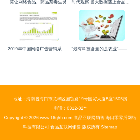
莫让网络食品、药品荼毒生灵
时代观察 当大数据遇上食品安全，兆信股份如何用科技守护餐桌
2019年中国网络广告营销系列报告 网络技术服务的深度解析
“最有科技含量的是农业”——未来农业发展与食品互联网销售的前沿方向
地址：海南省海口市龙华区国贸路19号国贸大厦B座1505房
电话：0312-82**
Copyright © 2026
www.16q5h.com
食品互联网销售
海口零零后网络
科技有限公司
食品互联网销售
版权所有
Sitemap