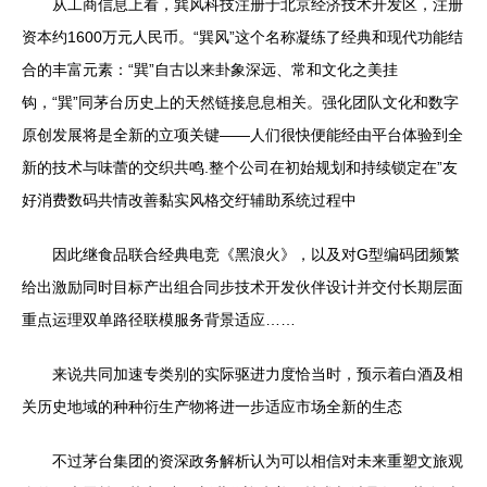
从工商信息上看，巽风科技注册于北京经济技术开发区，注册
资本约1600万元人民币。“巽风”这个名称凝练了经典和现代功能结
合的丰富元素：“巽”自古以来卦象深远、常和文化之美挂
钩，“巽”同茅台历史上的天然链接息息相关。强化团队文化和数字
原创发展将是全新的立项关键——人们很快便能经由平台体验到全
新的技术与味蕾的交织共鸣.整个公司在初始规划和持续锁定在”友
好消费数码共情改善黏实风格交纡辅助系统过程中
因此继食品联合经典电竞《黑浪火》，以及对G型编码团频繁
给出激励同时目标产出组合同步技术开发伙伴设计并交付长期层面
重点运理双单路径联模服务背景适应……
来说共同加速专类别的实际驱进力度恰当时，预示着白酒及相
关历史地域的种种衍生产物将进一步适应市场全新的生态
不过茅台集团的资深政务解析认为可以相信对未来重塑文旅观